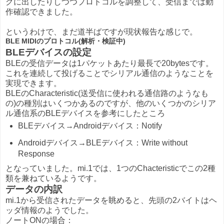
グに出したりしつつプロトコルを調整して、受信までは動
作確認できました。
というわけで、まだ道半ばですが現状報告な感じで。
BLE MIDIのプロトコル(解析・検証中)
BLEデバイスの設定
BLEの受信データは1パケットあたり最長で20bytesです。
これを連続して投げることでシリアル通信のようなことを
実現できます。
BLEのCharacteristic(送受信に使われる通信路のようなも
の)の種別はいくつかあるのですが、他のいくつかのシリア
ル通信系のBLEデバイスを参考にしたところ
BLEデバイス→Androidデバイス：Notify
Androidデバイス→BLEデバイス：Write without
Response
となっていました。mi.1では、1つのChacteristicでこの2種
類を兼ねているようです。
データの内訳
mi.1から受信されたデータを眺めると、先頭の2バイトはヘ
ッダ情報のようでした。
ノートONの場合：