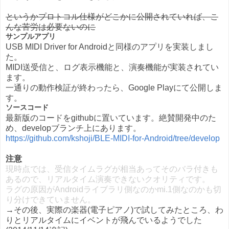
というかプロトコル仕様がどこかに公開されていれば、こ
んな苦労は必要ないのに
サンプルアプリ
USB MIDI Driver for Androidと同様のアプリを実装しまし
た。
MIDI送受信と、ログ表示機能と、演奏機能が実装されてい
ます。
一通りの動作検証が終わったら、Google Playにて公開しま
す。
ソースコード
最新版のコードをgithubに置いています。絶賛開発中のた
め、developブランチ上にあります。
https://github.com/kshoji/BLE-MIDI-for-Android/tree/develop
注意
現時点では、受信タイムラグが相当あってそのバラ付きも
あるので、リアルタイム演奏できないクオリティです。
ラグの原因がAndroidライブラリ側なのかmi.1側なのかも切
り分けできていません。
→その後、実際の楽器(電子ピアノ)で試してみたところ、わ
りとリアルタイムにイベントが飛んでいるようでした