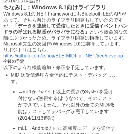
(2014/11/14追記)
ちなみに：Windows 8.1向けライブラリ
Windows 8.1の.NET FrameworkにもBluetooth LEのAPIが
あって、そちら向けのライブラリ開発もしていたのです
が、
「データを連続して受信したときに受信イベントハン
ドラの呼ばれる順番がバラバラになる」
という致命的な欠
陥にぶつかったため、ライブラリ開発は頓挫しています。
Microsoft先生の次回作(Windows 10)に期待しています。
リポジトリはこちら。
https://github.com/kshoji/BLE-MIDI-for-.NET/tree/develop
今後の予定
以下のような機能追加・修正を予定しています。
MIDI送受信処理を全体的にテスト・デバッグしま
す。
→mi.1が15バイト以上の長さのSysExを受け
付けない(無視する)ようなので、そのテスト
ができていません。それ以外の全てのMIDI機
能はテストしてデバッグが完了しています
(2014/11/13追記)。
mi.1→Android方向に高頻度にデータを送信す