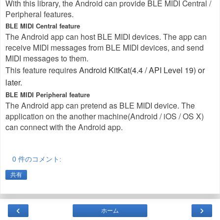
With this library, the Android can provide BLE MIDI Central /
Peripheral features.
BLE MIDI Central feature
The Android app can host BLE MIDI devices. The app can
receive MIDI messages from BLE MIDI devices, and send
MIDI messages to them.
This feature requires
Android KitKat(4.4 / API Level 19) or
later.
BLE MIDI Peripheral feature
The Android app can pretend as BLE MIDI device. The
application on the another machine(Android / iOS / OS X)
can connect with the Android app.
0 件のコメント:
共有
‹
›
ホーム