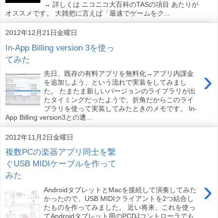
→ 詳しくは ニコニコ大百科のTASの項目 あたりが
オススメです。 大雑把に言えば「最速でゲームをク...
2012年12月21日金曜日
In-App Billing version 3を使っ
てみた
›
先日、既存の有料アプリを無料化→アプリ内課金
を追加しよう、という流れで実装をしてみまし
た。 たまたま新しいバージョンのライブラリが出
たタイミングだったようで、折角だからこのライ
ブラリを使って実装してみたときのメモです。 In-
App Billing version3との遭...
2012年11月2日金曜日
複数PCの楽器アプリ同士を繋
ぐUSB MIDIケーブルを作って
みた
›
AndroidタブレットとMacを接続して演奏してみた
かったので、USB MIDIクライアントを2つ結合し
たものを作ってみました。 近い将来、これを使っ
てAndroidタブレット用のPCDJコントローラでも