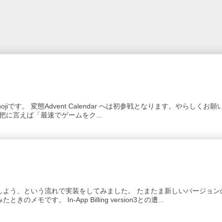
です。 変態Advent Calendar へは初参戦となります。やらしくお願い
把に言えば「最速でゲームをク...
しよう、という流れで実装をしてみました。 たまたま新しいバージョン
す。 In-App Billing version3との遭...