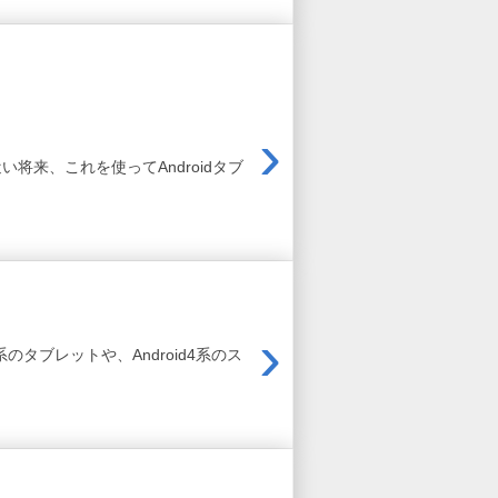
›
い将来、これを使ってAndroidタブ
›
oid 3系のタブレットや、Android4系のス